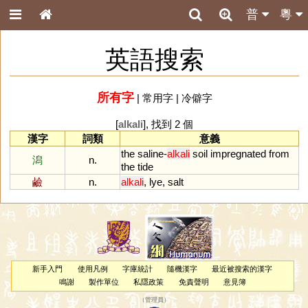
普
粵
英語搜索
所有字
|
常用字
|
冷僻字
[
alkali
], 找到 2 個
漢字
詞類
意義
the
saline
-
alkali
soil
impregnated
from
潟
n.
the
tide
鹼
n.
alkali
,
lye
,
salt
新手入門
使用凡例
字庫統計
隨機漢字
最近被搜索的漢字
鳴謝
製作單位
私隱政策
免責聲明
意見簿
（
管理員
）