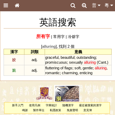
普
粵
英語搜索
所有字
|
常用字
|
冷僻字
[
alluring
], 找到 2 個
漢字
詞類
意義
graceful
,
beautiful
;
outstanding
;
姣
adj.
promiscuous
;
sexually
alluring
(
Cant
.)
fluttering
of
flags
;
soft
,
gentle
;
alluring
,
旎
adj.
romantic
;
charming
,
enticing
新手入門
使用凡例
字庫統計
隨機漢字
最近被搜索的漢字
鳴謝
製作單位
私隱政策
免責聲明
意見簿