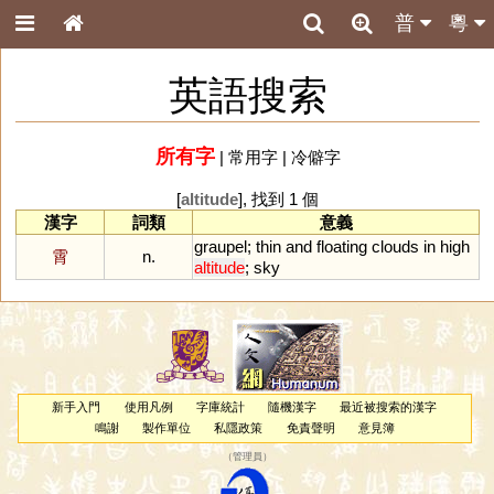
普
粵
英語搜索
所有字
|
常用字
|
冷僻字
[
altitude
], 找到 1 個
漢字
詞類
意義
graupel
;
thin
and
floating
clouds
in
high
霄
n.
altitude
;
sky
新手入門
使用凡例
字庫統計
隨機漢字
最近被搜索的漢字
鳴謝
製作單位
私隱政策
免責聲明
意見簿
（
管理員
）