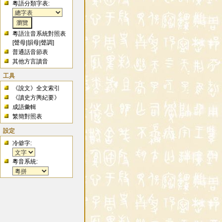
粵語分類字表:
粵語注音系統對照表
[
聲母
|
韻母
|
聲調
]
普通話音節表
其他方言讀音
工具
《說文》全文索引
《讀史方輿紀要》
成語彙輯
繁簡對照表
設定
冷僻字:
粵音系統: