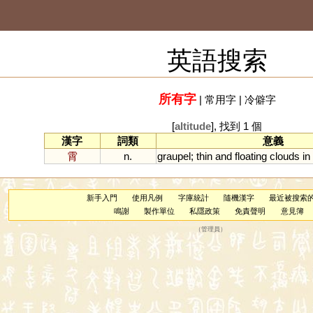
英語搜索
所有字
|
常用字
|
冷僻字
[
altitude
], 找到 1 個
漢字
詞類
意義
霄
n.
graupel
;
thin
and
floating
clouds
in
新手入門
使用凡例
字庫統計
隨機漢字
最近被搜索
鳴謝
製作單位
私隱政策
免責聲明
意見簿
（
管理員
）