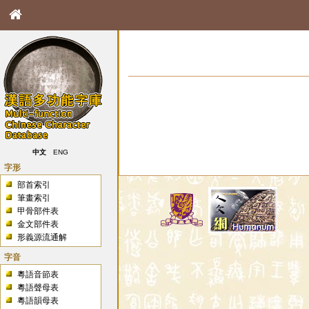
中文
ENG
字形
部首索引
筆畫索引
甲骨部件表
金文部件表
形義源流通解
字音
粵語音節表
粵語聲母表
粵語韻母表