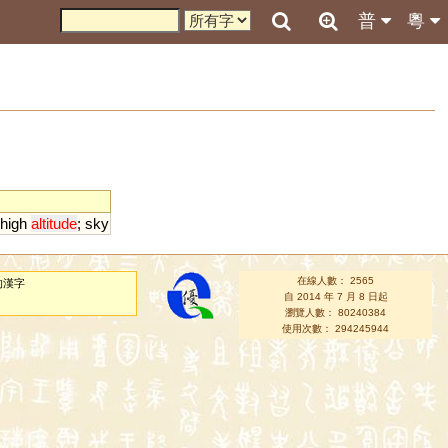
普
粵
high
altitude
;
sky
在線人數： 2565
的漢字
自 2014 年 7 月 8 日起
瀏覽人數： 80240384
使用次數： 294245944