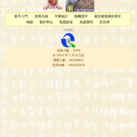
新手入門
使用凡例
字庫統計
隨機漢字
最近被搜索的漢字
鳴謝
製作單位
私隱政策
免責聲明
意見簿
（
管理員
）
在線人數： 3109
自 2014 年 7 月 8 日起
瀏覽人數： 80199657
使用次數： 294165415