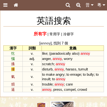
普
粵
英語搜索
所有字
|
常用字
|
冷僻字
[
annoy
], 找到 7 個
漢字
詞類
意義
忔
v.
like
; (
paradoxically
also
)
annoy
惱
adj.
anger
,
annoy
,
worry
搔
v.
scratch
;
annoy
擾
v.
disturb
,
annoy
,
harass
,
tumult
to
make
angry
;
to
enrage
;
to
bully
;
to
氣
v.
insult
;
to
annoy
煩
v.
trouble
;
annoy
;
care
逼
v.
annoy
,
press
,
compel
,
crowd