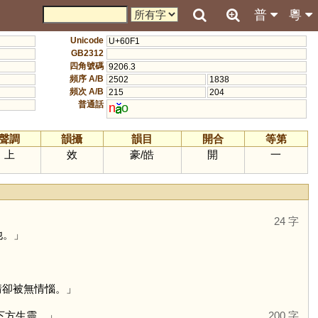
普
粵
Unicode
U+60F1
GB2312
四角號碼
9206.3
頻序 A/B
2502
1838
頻次 A/B
215
204
普通話
n
o
聲調
韻攝
韻目
開合
等第
上
效
豪
/
皓
開
一
24 字
他。」
情卻被無情惱。」
下方生靈。」
200 字