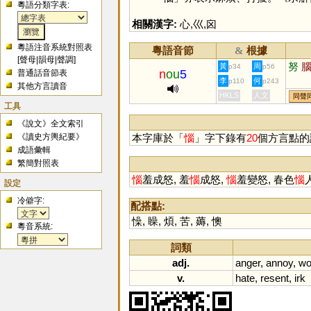
粵語分類字表:
相關漢字:
心
,
巛
,
囟
粵語注音系統對照表
粵語音節
根據
&
[
聲母
|
韻母
|
聲調
]
努
黃
周
p34
p56
n
ou
5
普通話音節表
李
何
p110
p243
其他方言讀音
HKLS
人文
同聲
工具
《說文》全文索引
《讀史方輿紀要》
本字庫於「
惱
」字下錄有
20
個方言點的
成語彙輯
繁簡對照表
惱
羞成怒, 羞
惱
成怒,
惱
羞變怒, 春色
惱
設定
冷僻字:
配搭點:
懆
,
矂
,
煩
,
苦
,
薅
,
懊
粵音系統:
詞類
adj.
anger
,
annoy
,
wo
v.
hate
,
resent
,
irk