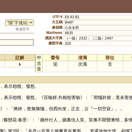
UTF-8
E6 83 B1
大五碼
B46F
倉頡碼
心女女田
單讀音字
Matthews
4635
漢語大字典
（一版）2332；（二版）2497
康熙字典
320
註解
中
聲母
清濁
部位
古
泥
次濁
舌
音
，表示怨恨、發怒。
，表示怨恨、發怒。《百喻經‧共相怨害喻》：「用惱於彼，竟未害
傳》：「將終，曾無痛惱，但西向坐，正念，云『一切空寂』。」
〈蝶戀花‧春景〉：「牆外行人，牆裏佳人笑。笑漸不聞聲漸悄，多
傳》第2回：「共是一百單八個魔君在裏面……若還放他出世，必惱