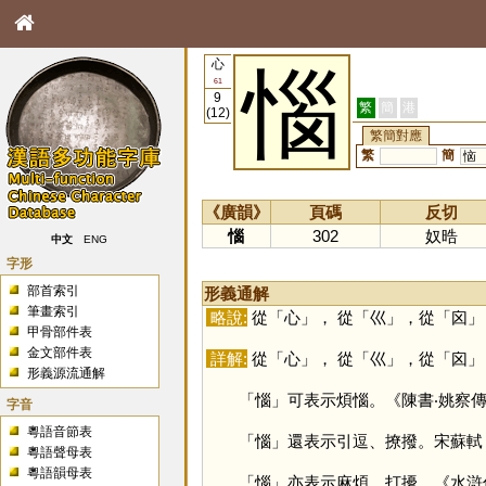
心
惱
61
9
繁
簡
港
(12)
繁簡對應
繁
簡
恼
《廣韻》
頁碼
反切
惱
302
奴晧
中文
ENG
字形
部首索引
形義通解
筆畫索引
略說:
從「
心
」， 從「
巛
」，從「
囟
」
甲骨部件表
金文部件表
詳解:
從「
心
」， 從「
巛
」，從「
囟
」
形義源流通解
「
惱
」可表示煩惱。《陳書‧姚察
字音
粵語音節表
「
惱
」還表示引逗、撩撥。宋蘇軾
粵語聲母表
粵語韻母表
「
惱
」亦表示麻煩、打擾。《水滸