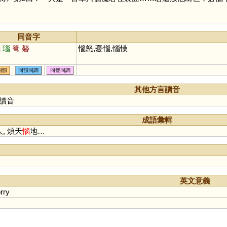
同音字
腦
瑙
弩
砮
惱怒,憂惱,惱懆
同韻
同韻同調
同聲同調
其他方言讀音
讀音
成語彙輯
人, 煩天
惱
地…
英文意義
rry