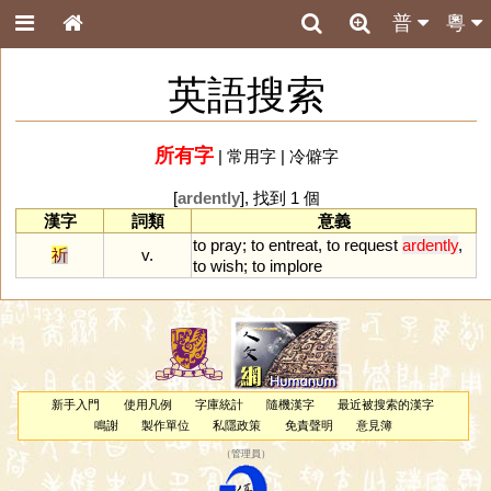
普
粵
英語搜索
所有字
|
常用字
|
冷僻字
[
ardently
], 找到 1 個
漢字
詞類
意義
to
pray
;
to
entreat
,
to
request
ardently
,
祈
v.
to
wish
;
to
implore
新手入門
使用凡例
字庫統計
隨機漢字
最近被搜索的漢字
鳴謝
製作單位
私隱政策
免責聲明
意見簿
（
管理員
）