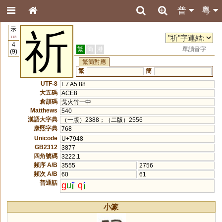
普
粵
示
祈
113
4
繁
簡
港
單讀音字
(9)
繁簡對應
繁
簡
UTF-8
E7 A5 88
大五碼
ACE8
倉頡碼
戈火竹一中
Matthews
540
漢語大字典
（一版）2388；（二版）2556
康熙字典
768
Unicode
U+7948
GB2312
3877
四角號碼
3222.1
頻序 A/B
3555
2756
頻次 A/B
60
61
普通話
g
u
q
小篆