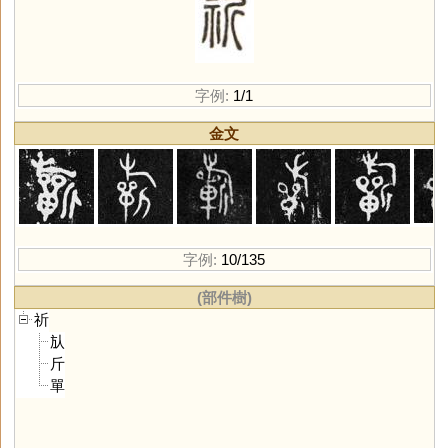
字例:
1/1
金文
字例:
10/135
(部件樹)
祈
㫃
斤
單