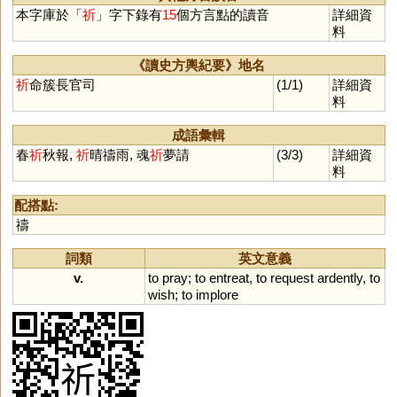
蟣
衹
濝
岓
隑
魕
玂
忯
藄
本字庫於「
祈
」字下錄有
15
個方言點的讀音
詳細資
軝
鄿
蚚
蚔
鶀
鵸
秖
疧
肵
料
《讀史方輿紀要》地名
祈
命簇長官司
(1/1)
詳細資
料
成語彙輯
春
祈
秋報,
祈
晴禱雨, 魂
祈
夢請
(3/3)
詳細資
料
配搭點:
禱
詞類
英文意義
v.
to
pray
;
to
entreat
,
to
request
ardently
,
to
wish
;
to
implore