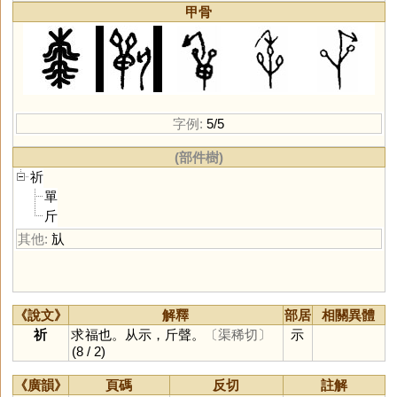
甲骨
字例:
5/5
(部件樹)
祈
單
斤
其他:
㫃
《說文》
解釋
部居
相關異體
祈
求福也。从示，斤聲。
〔渠稀切〕
示
(8 / 2)
《廣韻》
頁碼
反切
註解