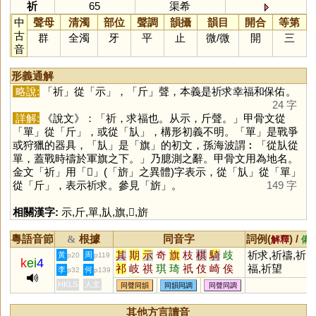
祈
65
渠希
中
聲母
清濁
部位
聲調
韻攝
韻目
開合
等第
古
群
全濁
牙
平
止
微
/
微
開
三
音
形義通解
略說:
「
祈
」從「
示
」，「
斤
」聲，本義是祈求幸福和保佑。
24 字
詳解:
《說文》：「祈，求福也。从示，斤聲。」甲骨文從
「
單
」從「
斤
」，或從「
㫃
」，構形初義不明。「
單
」是戰爭
或狩獵的器具，「
㫃
」是「
旗
」的初文，孫海波謂︰「從㫃從
單，蓋戰時禱於軍旗之下。」乃臆測之辭。甲骨文用為地名。
金文「
祈
」用「
𣄨
」(「
旂
」之異體)字表示，從「
㫃
」從「
單
」
從「
斤
」，表示祈求。參見「
旂
」。
149 字
相關漢字:
示
,
斤
,
單
,
㫃
,
旗
,
𣄨
,
旂
粵語音節
根據
同音字
詞例(
) /
&
解釋
備
其
期
示
奇
旗
枝
棋
騎
歧
祈求,祈禱,祈
黃
周
p20
p119
k
ei
4
祁
岐
祺
琪
琦
祇
伎
崎
俟
福,祈望
李
何
p32
p139
鰭
耆
畿
淇
鯕
頎
綦
亓
蘄
HKLS
人文
同聲同韻
同韻同調
同聲同調
圻
碁
麒
丌
騏
埼
錡
旂
蜞
掑
蚑
跂
萁
碕
鬿
鮨
鬐
騹
其他方言讀音