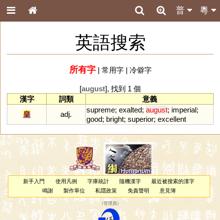
普
粵
英語搜索
所有字
|
常用字
|
冷僻字
[
august
], 找到 1 個
漢字
詞類
意義
supreme
;
exalted
;
august
;
imperial
;
皇
adj.
good
;
bright
;
superior
;
excellent
新手入門
使用凡例
字庫統計
隨機漢字
最近被搜索的漢字
鳴謝
製作單位
私隱政策
免責聲明
意見簿
（
管理員
）