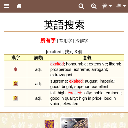
普
粵
英語搜索
所有字
|
常用字
|
冷僻字
[
exalted
], 找到 3 個
漢字
詞類
意義
exalted
;
honourable
;
extensive
;
liberal
;
泰
adj.
prosperous
;
extreme
;
arrogant
;
extravagant
supreme
;
exalted
;
august
;
imperial
;
皇
adj.
good
;
bright
;
superior
;
excellent
tall
;
high
;
exalted
;
lofty
;
noble
;
eminent
;
高
adj.
good
in
quality
;
high
in
price
;
loud
in
voice
;
elevated