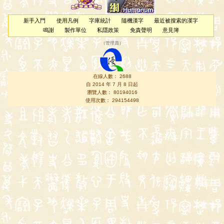
新手入門
使用凡例
字庫統計
隨機漢字
最近被搜索的漢字
鳴謝
製作單位
私隱政策
免責聲明
意見簿
（
管理員
）
在線人數： 2688
自 2014 年 7 月 8 日起
瀏覽人數： 80194016
使用次數： 294154498