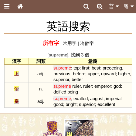
普
粵
英語搜索
所有字
|
常用字
|
冷僻字
[
supreme
], 找到 3 個
漢字
詞類
意義
supreme
;
top
;
first
;
best
;
preceding
,
上
adj.
previous
;
before
;
upper
,
upward
;
higher
,
superior
,
better
supreme
ruler
,
ruler
;
emperor
;
god
;
帝
n.
deified
being
supreme
;
exalted
;
august
;
imperial
;
皇
adj.
good
;
bright
;
superior
;
excellent