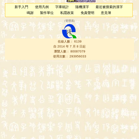
新手入門
使用凡例
字庫統計
隨機漢字
最近被搜索的漢字
鳴謝
製作單位
私隱政策
免責聲明
意見簿
（
管理員
）
在線人數： 6139
自 2014 年 7 月 8 日起
瀏覽人數： 80087079
使用次數： 293956033