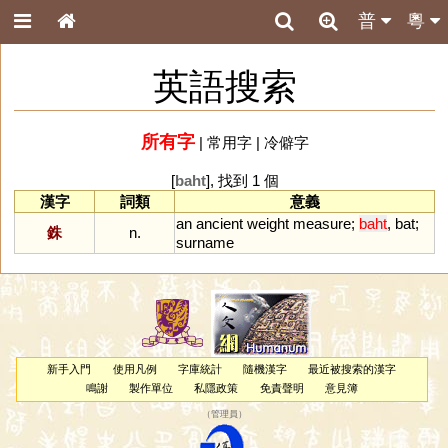
普
粵
英語搜索
所有字
|
常用字
|
冷僻字
[
baht
], 找到 1 個
漢字
詞類
意義
an
ancient
weight
measure
;
baht
,
bat
;
銖
n.
surname
新手入門
使用凡例
字庫統計
隨機漢字
最近被搜索的漢字
鳴謝
製作單位
私隱政策
免責聲明
意見簿
（
管理員
）