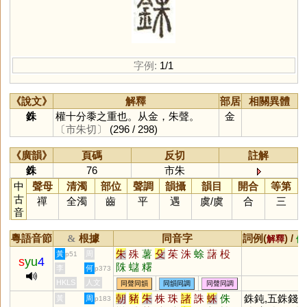
字例:
1/1
《說文》
解釋
部居
相關異體
銖
權十分黍之重也。从金，朱聲。
金
〔市朱切〕
(296 / 298)
《廣韻》
頁碼
反切
註解
銖
76
市朱
中
聲母
清濁
部位
聲調
韻攝
韻目
開合
等第
古
禪
全濁
齒
平
遇
虞
/
虞
合
三
音
粵語音節
根據
同音字
詞例(
) /
&
解釋
備
朱
殊
薯
殳
茱
洙
蜍
藷
杸
黃
周
p51
s
yu
4
陎
蠩
糬
李
何
p373
HKLS
人文
同聲同韻
同韻同調
同聲同調
朝
豬
朱
株
珠
諸
誅
蛛
侏
銖鈍,五銖錢,
黃
周
p183