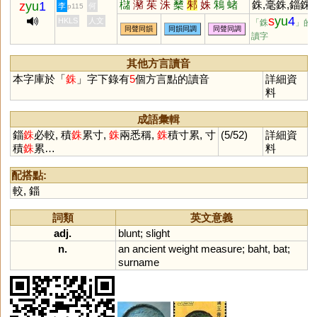
櫧
瀦
茱
洙
櫫
邾
姝
鴸
蝫
銖,毫銖,錙銖
z
yu
1
李
何
p115
蠩
絑
鮢
藷
藸
趎
袾
跦
硃
較
s
yu
4
HKLS
人文
「銖
」的
同聲同韻
同韻同調
同聲同調
讀字
其他方言讀音
本字庫於「
銖
」字下錄有
5
個方言點的讀音
詳細資
料
成語彙輯
錙
銖
必較, 積
銖
累寸,
銖
兩悉稱,
銖
積寸累, 寸
(5/52)
詳細資
積
銖
累…
料
配搭點:
較
,
錙
詞類
英文意義
adj.
blunt
;
slight
n.
an
ancient
weight
measure
;
baht
,
bat
;
surname