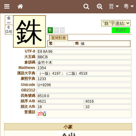
普
粵
金
銖
167
6
繁
簡
港
異讀字
(14)
繁簡對應
繁
簡
铢
UTF-8
E9 8A 96
大五碼
BBCB
倉頡碼
金竹十木
Matthews
1354
漢語大字典
（一版）4197；（二版）4518
康熙字典
1233
Unicode
U+9296
GB2312
四角號碼
8519.0
頻序 A/B
4621
4016
頻次 A/B
18
10
普通話
zh
小篆