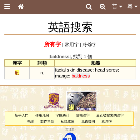
普
粵
英語搜索
所有字
|
常用字
|
冷僻字
[
baldness
], 找到 1 個
漢字
詞類
意義
facial
skin
disease
;
head
sores
;
疕
n.
mange
;
baldness
新手入門
使用凡例
字庫統計
隨機漢字
最近被搜索的漢字
鳴謝
製作單位
私隱政策
免責聲明
意見簿
（
管理員
）