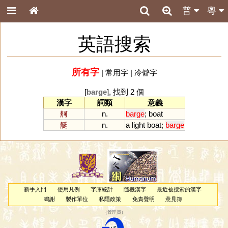
普
粵
英語搜索
所有字
|
常用字
|
冷僻字
[
barge
], 找到 2 個
漢字
詞類
意義
舸
n.
barge
;
boat
艇
n.
a
light
boat
;
barge
新手入門
使用凡例
字庫統計
隨機漢字
最近被搜索的漢字
鳴謝
製作單位
私隱政策
免責聲明
意見簿
（
管理員
）