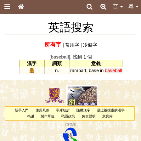
普
粵
英語搜索
所有字
|
常用字
|
冷僻字
[
baseball
], 找到 1 個
漢字
詞類
意義
壘
n.
rampart
;
base
in
baseball
新手入門
使用凡例
字庫統計
隨機漢字
最近被搜索的漢字
鳴謝
製作單位
私隱政策
免責聲明
意見簿
（
管理員
）