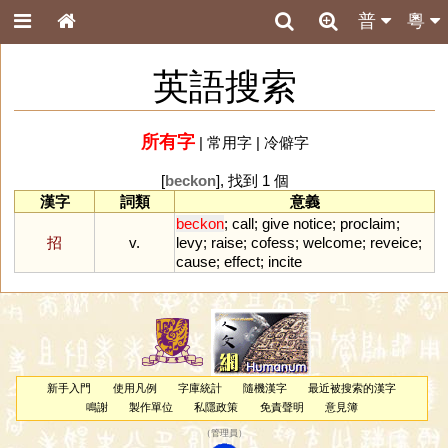
普
粵
英語搜索
所有字
|
常用字
|
冷僻字
[
beckon
], 找到 1 個
漢字
詞類
意義
beckon
;
call
;
give
notice
;
proclaim
;
招
v.
levy
;
raise
;
cofess
;
welcome
;
reveice
;
cause
;
effect
;
incite
新手入門
使用凡例
字庫統計
隨機漢字
最近被搜索的漢字
鳴謝
製作單位
私隱政策
免責聲明
意見簿
（
管理員
）