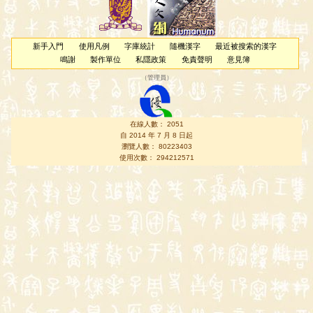
新手入門
使用凡例
字庫統計
隨機漢字
最近被搜索的漢字
鳴謝
製作單位
私隱政策
免責聲明
意見簿
（
管理員
）
在線人數： 2051
自 2014 年 7 月 8 日起
瀏覽人數： 80223403
使用次數： 294212571