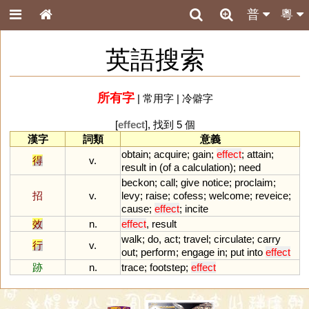
普
粵
英語搜索
所有字
|
常用字
|
冷僻字
[
effect
], 找到 5 個
漢字
詞類
意義
obtain
;
acquire
;
gain
;
effect
;
attain
;
得
v.
result
in
(
of
a
calculation
);
need
beckon
;
call
;
give
notice
;
proclaim
;
招
v.
levy
;
raise
;
cofess
;
welcome
;
reveice
;
cause
;
effect
;
incite
效
n.
effect
,
result
walk
;
do
,
act
;
travel
;
circulate
;
carry
行
v.
out
;
perform
;
engage
in
;
put
into
effect
跡
n.
trace
;
footstep
;
effect