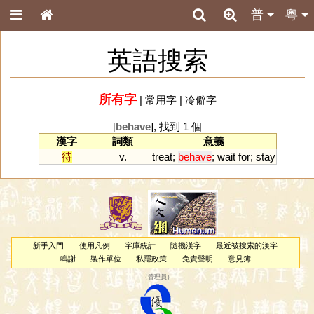
普
粵
英語搜索
所有字
|
常用字
|
冷僻字
[
behave
], 找到 1 個
漢字
詞類
意義
待
v.
treat
;
behave
;
wait
for
;
stay
新手入門
使用凡例
字庫統計
隨機漢字
最近被搜索的漢字
鳴謝
製作單位
私隱政策
免責聲明
意見簿
（
管理員
）