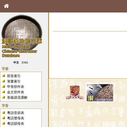
中文
ENG
字形
部首索引
筆畫索引
甲骨部件表
金文部件表
形義源流通解
字音
粵語音節表
粵語聲母表
粵語韻母表