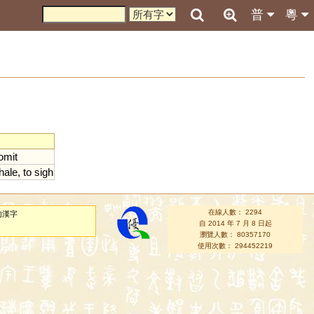
普
粵
omit
hale
,
to
sigh
在線人數： 2294
的漢字
自 2014 年 7 月 8 日起
瀏覽人數： 80357170
使用次數： 294452219