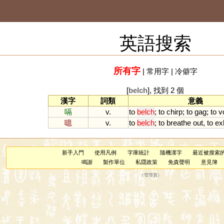
英語搜索
所有字
|
常用字
|
冷僻字
[
belch
], 找到 2 個
漢字
詞類
意義
嗝
v.
to
belch
;
to
chirp
;
to
gag
;
to
v
噫
v.
to
belch
;
to
breathe
out
,
to
ex
新手入門
使用凡例
字庫統計
隨機漢字
最近被搜索
鳴謝
製作單位
私隱政策
免責聲明
意見簿
（
管理員
）