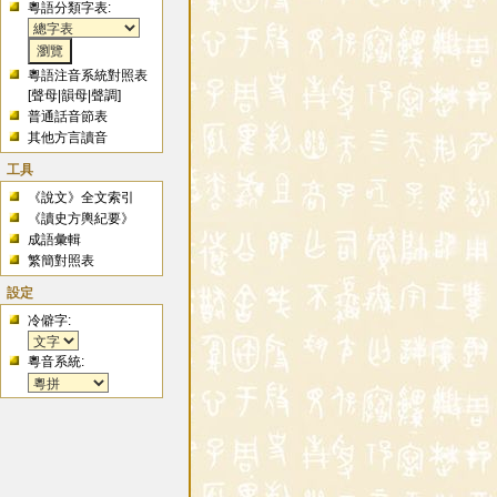
粵語分類字表:
粵語注音系統對照表
[
聲母
|
韻母
|
聲調
]
普通話音節表
其他方言讀音
工具
《說文》全文索引
《讀史方輿紀要》
成語彙輯
繁簡對照表
設定
冷僻字:
粵音系統: