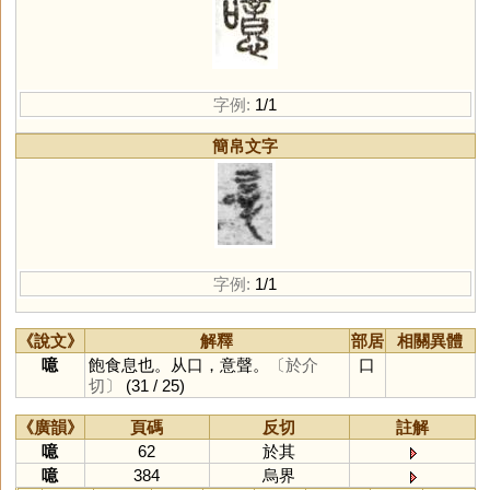
字例:
1/1
簡帛文字
字例:
1/1
《說文》
解釋
部居
相關異體
噫
飽食息也。从口，意聲。
〔於介
口
切〕
(31 / 25)
《廣韻》
頁碼
反切
註解
噫
62
於其
噫
384
烏界