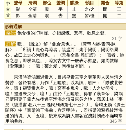
聲母
清濁
部位
聲調
韻攝
韻目
開合
等第
中
古
影
全清
喉
平
止
之
/
之
開
三
音
影
全清
喉
去
蟹
皆
/
怪
開
二
形義通解
略說:
飽食後的打嗝聲。亦指感慨、悲痛、歎息之聲。
21 字
詳解:
噫，《說文》解「飽食息也」。《黃帝內經‧素问‧脉
解》：「所謂上走心為噫者，陰盛而上走于陽明，陽明络屬
心，故曰上走心为噫也。」《景岳全書·雜証謨》：「噫者，飽
食之息，即噯氣也。」噫於古文中一般表示歎息。如周敦頤
《愛蓮說》：「噫！菊之愛，陶後鮮有聞。」
東漢時梁鴻因過帝京，目睹皇帝宮室之奢華與人民生活之
勞苦，發於有感，乃作「五噫歌」以為諷，歌曰：「陟彼北芒
兮，噫！顧覽帝京兮，噫！宮室崔嵬兮，噫！人之劬勞兮，
噫！遼遼未央兮，噫！」由於「五噫歌」得罪了漢章帝，梁鴻
乃偕同妻子孟光先後逃至渤海之濱及東吳之地，隱居山林〔事
見《後漢書‧卷八十三‧逸民列傳第七十三》〕。唐時王勃《滕王
閣序》中「竄梁鸿于海曲，豈乏明時」，即指梁鴻避禍於渤海
邊的情境。又「五噫」後來成為詩人墨客宣洩對朝政不滿時常
用的典故。
345 字