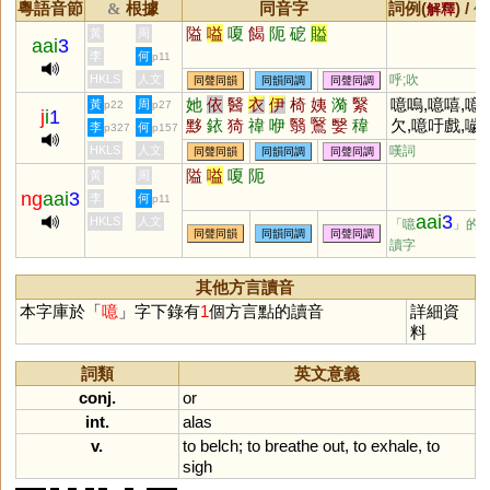
粵語音節
根據
同音字
詞例(
) /
&
解釋
備
隘
嗌
嗄
餲
阨
砨
賹
黃
周
aai
3
李
何
p11
HKLS
人文
呼;吹
同聲同韻
同韻同調
同聲同調
她
依
醫
衣
伊
椅
姨
漪
繄
噫嗚,噫嘻,噫
黃
周
p22
p27
j
i
1
黟
銥
猗
禕
咿
翳
鷖
嫛
稦
欠,噫吁戲,噦
李
何
p327
p157
檹
洢
黳
毉
瑿
郼
蛜
欹
嚏咳
HKLS
人文
嘆詞
同聲同韻
同韻同調
同聲同調
隘
嗌
嗄
阨
黃
周
ng
aai
3
李
何
p11
aai
3
HKLS
人文
「噫
」的
同聲同韻
同韻同調
同聲同調
讀字
其他方言讀音
本字庫於「
噫
」字下錄有
1
個方言點的讀音
詳細資
料
詞類
英文意義
conj.
or
int.
alas
v.
to
belch
;
to
breathe
out
,
to
exhale
,
to
sigh