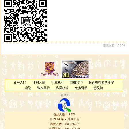
瀏覽次數: 13388
新手入門
使用凡例
字庫統計
隨機漢字
最近被搜索的漢字
鳴謝
製作單位
私隱政策
免責聲明
意見簿
（
管理員
）
在線人數： 3579
自 2014 年 7 月 8 日起
瀏覽人數： 80399487
使用次數： 294527866