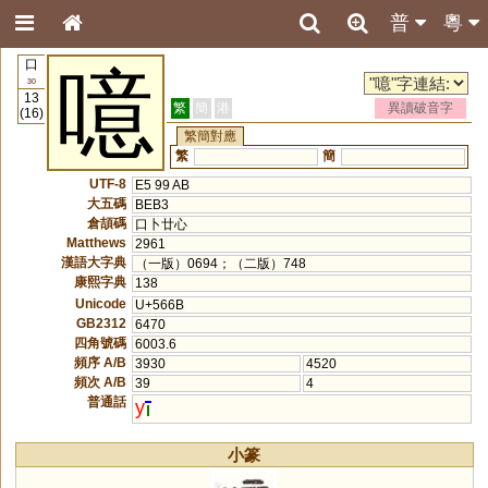
普
粵
口
噫
30
13
繁
簡
港
異讀破音字
(16)
繁簡對應
繁
簡
UTF-8
E5 99 AB
大五碼
BEB3
倉頡碼
口卜廿心
Matthews
2961
漢語大字典
（一版）0694；（二版）748
康熙字典
138
Unicode
U+566B
GB2312
6470
四角號碼
6003.6
頻序 A/B
3930
4520
頻次 A/B
39
4
普通話
y
小篆