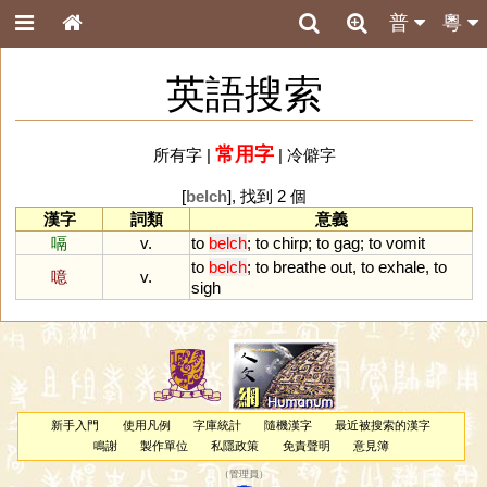
普
粵
英語搜索
常用字
所有字
|
|
冷僻字
[
belch
], 找到 2 個
漢字
詞類
意義
嗝
v.
to
belch
;
to
chirp
;
to
gag
;
to
vomit
to
belch
;
to
breathe
out
,
to
exhale
,
to
噫
v.
sigh
新手入門
使用凡例
字庫統計
隨機漢字
最近被搜索的漢字
鳴謝
製作單位
私隱政策
免責聲明
意見簿
（
管理員
）