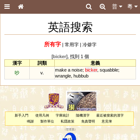
普
粵
英語搜索
所有字
|
常用字
|
冷僻字
[
bicker
], 找到 1 個
漢字
詞類
意義
make
a
noise
;
bicker
,
squabble
;
吵
v.
wrangle
,
hubbub
新手入門
使用凡例
字庫統計
隨機漢字
最近被搜索的漢字
鳴謝
製作單位
私隱政策
免責聲明
意見簿
（
管理員
）