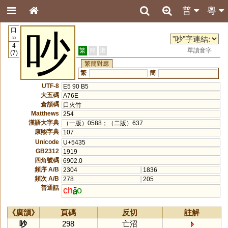
普
粵
口
吵
30
4
繁
簡
港
單讀音字
(7)
繁簡對應
繁
簡
UTF-8
E5 90 B5
大五碼
A76E
倉頡碼
口火竹
Matthews
254
漢語大字典
（一版）0588；（二版）637
康熙字典
107
Unicode
U+5435
GB2312
1919
四角號碼
6902.0
頻序 A/B
2304
1836
頻次 A/B
278
205
普通話
ch
o
《廣韻》
頁碼
反切
註解
吵
298
亡沼