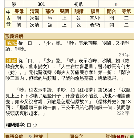
吵
301
初爪
聲母
清濁
部位
聲調
韻攝
韻目
開合
等第
中
古
明
次濁
唇
上
效
宵
/
小
開
三
音
初
次清
齒
上
效
肴
/
巧
開
二
形義通解
略說:
從「
口
」，「
少
」聲。「
吵
」表示喧嘩、吵鬧，又指爭
論、爭吵。
29 字
詳解:
從「
口
」，「
少
」聲。「
吵
」表示喧嘩、吵鬧。如《敦
煌變文集．董永變文》：「人生在世審思量，暫時吵鬧有何方
（妨）。」元代關漢卿《鄧夫人苦痛哭存孝》第一折：「鬧吵
吵三軍內，但聽的馬頻嘶，早諕的悠悠蕩蕩，魄散魂飛。」
「
吵
」也表示爭論、爭吵。如《紅樓夢》第16回：「我聽
見上上下下吵嚷了這些日子，什麼省親不省親，我也不理論他
去；如今又說省親，到底是怎麼個原故？」《儒林外史》第18
回：「那饅頭三個錢一個，三公子只給他兩個錢一個，就同那
饅頭店裏吵起來。」
222 字
相關漢字:
口
,
少
粵語音節
根據
同音字
詞例(
) /
&
解釋
備註