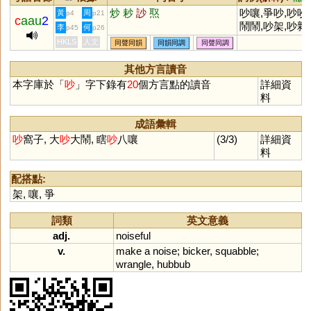
炒
耖
訬
焣
吵嚷,爭吵,吵吵
黃
周
p4
p21
c
aau
2
鬧鬧,吵架,吵雜
李
何
p45
p26
HKLS
人文
同聲同韻
同韻同調
同聲同調
其他方言讀音
本字庫於「
吵
」字下錄有
20
個方言點的讀音
詳細資
料
成語彙輯
吵
窩子, 大
吵
大鬧, 瞎
吵
八嚷
(3/3)
詳細資
料
配搭點:
架
,
嚷
,
爭
詞類
英文意義
adj.
noiseful
v.
make
a
noise
;
bicker
,
squabble
;
wrangle
,
hubbub