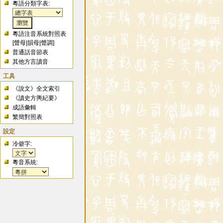
粵語分類字表:
粵語注音系統對照表
[
聲母
|
韻母
|
聲調
]
普通話音節表
其他方言讀音
工具
《說文》全文索引
《讀史方輿紀要》
成語彙輯
繁簡對照表
設定
冷僻字:
粵音系統: