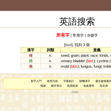
英語搜索
所有字
|
常用字
|
冷僻字
[
biol
], 找到 3 個
漢字
詞類
意義
種
n.
seed
;
grain
;
plant
;
race
;
kinds
,
胱
n.
urinary
bladder
(
biol
.);
cystine
(
黴
n.
mold
(
biol
.);
fungus
,
fungi
;
mild
新手入門
使用凡例
字庫統計
隨機漢字
最近被搜索
鳴謝
製作單位
私隱政策
免責聲明
意見簿
（
管理員
）