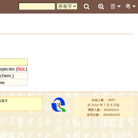
普
粵
species
(
biol
.)
chem
.)
ew
在線人數： 2957
的漢字
自 2014 年 7 月 8 日起
瀏覽人數： 80261815
使用次數： 294284325