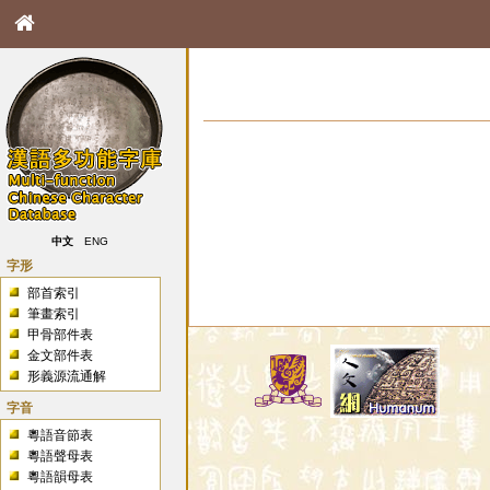
中文
ENG
字形
部首索引
筆畫索引
甲骨部件表
金文部件表
形義源流通解
字音
粵語音節表
粵語聲母表
粵語韻母表