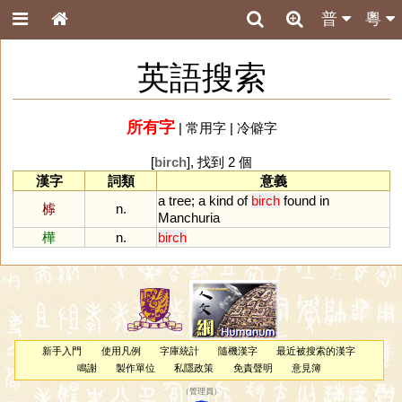
普
粵
英語搜索
所有字
|
常用字
|
冷僻字
[
birch
], 找到 2 個
漢字
詞類
意義
a
tree
;
a
kind
of
birch
found
in
㯉
n.
Manchuria
樺
n.
birch
新手入門
使用凡例
字庫統計
隨機漢字
最近被搜索的漢字
鳴謝
製作單位
私隱政策
免責聲明
意見簿
（
管理員
）