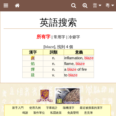
普
粵
英語搜索
所有字
|
常用字
|
冷僻字
[
blaze
], 找到 4 個
漢字
詞類
意義
炎
n.
inflamation
,
blaze
焰
n.
flame
,
blaze
燁
n.
a
blaze
of
fire
燚
v.
to
blaze
新手入門
使用凡例
字庫統計
隨機漢字
最近被搜索的漢字
鳴謝
製作單位
私隱政策
免責聲明
意見簿