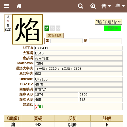
普
粵
火
焰
86
8
繁
簡
港
異讀字
(12)
繁簡對應
繁
簡
UTF-8
E7 84 B0
大五碼
B54B
倉頡碼
火弓竹難
Matthews
7394
漢語大字典
（一版）2210；（二版）2368
康熙字典
603
Unicode
U+7130
GB2312
4970
四角號碼
9787.7
頻序 A/B
1874
2305
頻次 A/B
495
113
普通話
y
n
《廣韻》
頁碼
反切
註解
焰
443
以贍