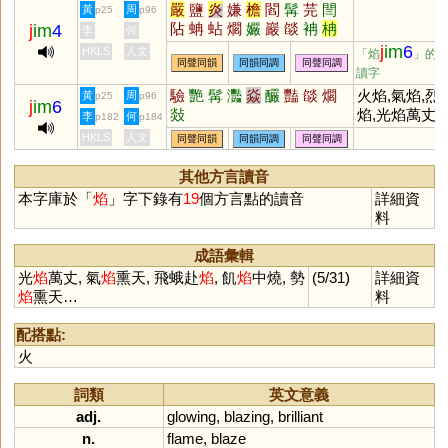
嚴
鹽
炎
嫌
檐
閻
髯
芫
閆
黃
周
p25
p96
阽
蚺
蛅
爓
孍
巖
燄
袡
柟
j
im
4
李
何
壛
呥
簷
j
im
6
HKLS
人文
「焰
」的
同聲同韻
同韻同調
同聲同調
讀字
驗
艷
髯
灩
焱
釅
豔
燄
爓
火焰,氣焰,烈
黃
周
p25
p96
j
im
6
敥
焰,光焰萬丈,
李
何
p182
p184
焰囂張
HKLS
人文
同聲同韻
同韻同調
同聲同調
其他方言讀音
本字庫於「
焰
」字下錄有
19
個方言點的讀音
詳細資
料
成語彙輯
光
焰
萬丈, 氣
焰
熏天, 飛蛾赴
焰
, 飢
焰
中燒, 勢
(5/31)
詳細資
焰
熏天…
料
配搭點:
火
詞類
英文意義
adj.
glowing
,
blazing
,
brilliant
n.
flame
,
blaze