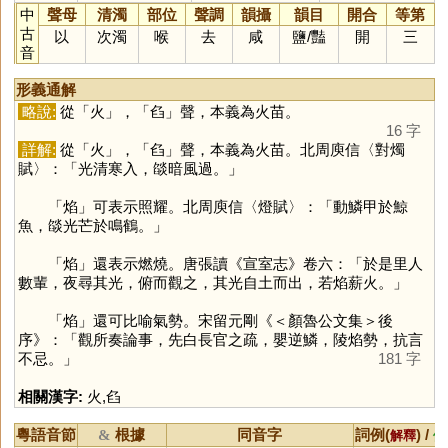
中
聲母
清濁
部位
聲調
韻攝
韻目
開合
等第
古
以
次濁
喉
去
咸
鹽
/
豔
開
三
音
形義通解
略說:
從「
火
」，「
臽
」聲，本義為火苗。
16 字
詳解:
從「
火
」，「
臽
」聲，本義為火苗。北周庾信〈對燭
賦〉：「光清寒入，燄暗風過。」
「
焰
」可表示照耀。北周庾信〈燈賦〉：「動鱗甲於鯨
魚，燄光芒於鳴鶴。」
「
焰
」還表示燃燒。唐張讀《宣室志》卷六：「於是里人
數輩，夜尋其光，俯而觀之，其光自土而出，若焰薪火。」
「
焰
」還可比喻氣勢。宋留元剛《＜顏魯公文集＞後
序》：「觀所奏論事，先白長官之疏，嬰逆鱗，陵焰勢，抗言
不忌。」
181 字
相關漢字:
火
,
臽
粵語音節
根據
同音字
詞例(
) /
&
解釋
備