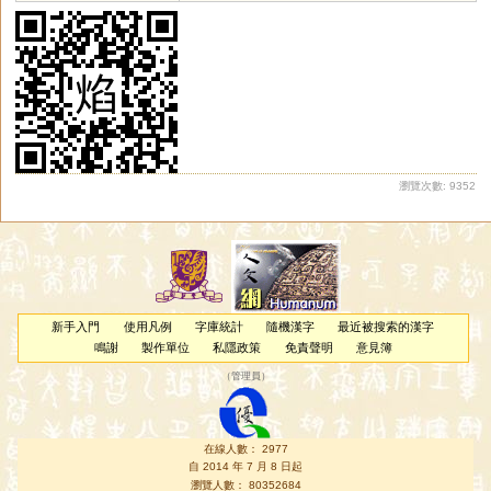
瀏覽次數: 9352
新手入門
使用凡例
字庫統計
隨機漢字
最近被搜索的漢字
鳴謝
製作單位
私隱政策
免責聲明
意見簿
（
管理員
）
在線人數： 2977
自 2014 年 7 月 8 日起
瀏覽人數： 80352684