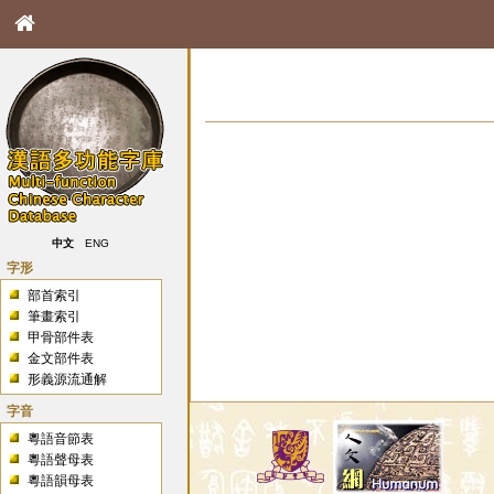
中文
ENG
字形
部首索引
筆畫索引
甲骨部件表
金文部件表
形義源流通解
字音
粵語音節表
粵語聲母表
粵語韻母表