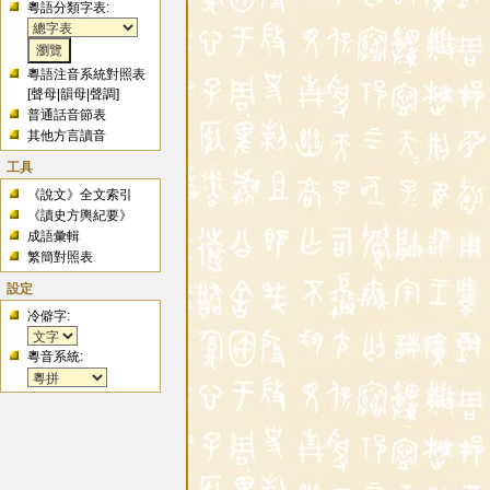
粵語分類字表:
粵語注音系統對照表
[
聲母
|
韻母
|
聲調
]
普通話音節表
其他方言讀音
工具
《說文》全文索引
《讀史方輿紀要》
成語彙輯
繁簡對照表
設定
冷僻字:
粵音系統: