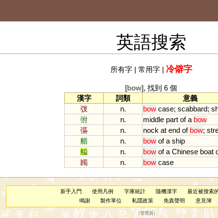
英語搜索
冷僻字
所有字
|
常用字
|
[
bow
], 找到 6 個
漢字
詞類
意義
弢
n.
bow
case
;
scabbard
;
s
弣
n.
middle
part
of
a
bow
彄
n.
nock
at
end
of
bow
;
str
艏
n.
bow
of
a
ship
艗
n.
bow
of
a
Chinese
boat
韣
n.
bow
case
新手入門
使用凡例
字庫統計
隨機漢字
最近被搜索
鳴謝
製作單位
私隱政策
免責聲明
意見簿
（
管理員
）