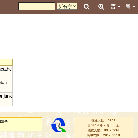
普
粵
heathe
etch
or
junk
在線人數： 6289
的漢字
自 2014 年 7 月 8 日起
瀏覽人數： 80090934
使用次數： 293962318