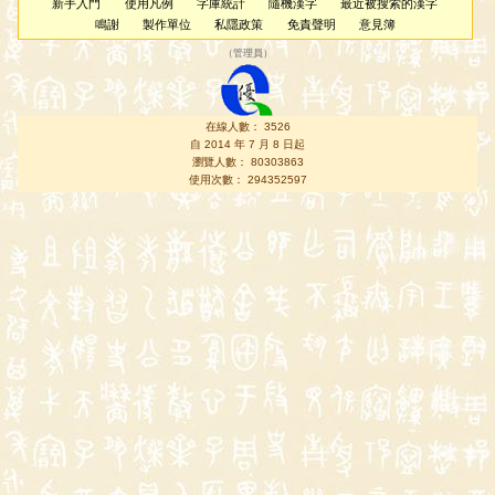
新手入門
使用凡例
字庫統計
隨機漢字
最近被搜索的漢字
鳴謝
製作單位
私隱政策
免責聲明
意見簿
（
管理員
）
在線人數： 3526
自 2014 年 7 月 8 日起
瀏覽人數： 80303863
使用次數： 294352597