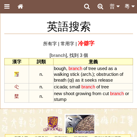
普
粵
英語搜索
冷僻字
所有字
|
常用字
|
[
branch
], 找到 3 個
漢字
詞類
意義
bough
,
branch
of
tree
used
as
a
丂
n.
walking
stick
(
arch
.);
obstruction
of
breath
(
qi
)
as
it
seeks
release
尐
n.
cicada
;
small
branch
of
tree
new
shoot
growing
from
cut
branch
or
櫱
n.
stump