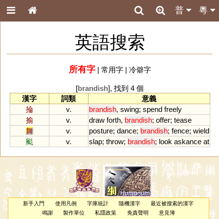
普
粵
英語搜索
所有字
|
常用字
|
冷僻字
[
brandish
], 找到 4 個
漢字
詞類
意義
掄
v.
brandish
,
swing
;
spend
freely
揄
v.
draw
forth
,
brandish
;
offer
;
tease
舞
v.
posture
;
dance
;
brandish
;
fence
;
wield
颩
v.
slap
;
throw
;
brandish
;
look
askance
at
新手入門
使用凡例
字庫統計
隨機漢字
最近被搜索的漢字
鳴謝
製作單位
私隱政策
免責聲明
意見簿