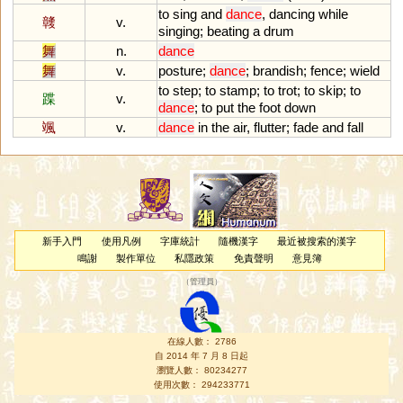
to
sing
and
dance
,
dancing
while
竷
v.
singing
;
beating
a
drum
舞
n.
dance
舞
v.
posture
;
dance
;
brandish
;
fence
;
wield
to
step
;
to
stamp
;
to
trot
;
to
skip
;
to
蹀
v.
dance
;
to
put
the
foot
down
颯
v.
dance
in
the
air
,
flutter
;
fade
and
fall
新手入門
使用凡例
字庫統計
隨機漢字
最近被搜索的漢字
鳴謝
製作單位
私隱政策
免責聲明
意見簿
（
管理員
）
在線人數： 2786
自 2014 年 7 月 8 日起
瀏覽人數： 80234277
使用次數： 294233771