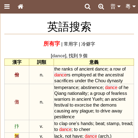
普
粵
英語搜索
所有字
|
常用字
|
冷僻字
[
dance
], 找到 9 個
漢字
詞類
意義
the
ranks
of
ancient
dance
;
a
row
of
佾
n.
dance
rs
employed
at
the
ancestral
sacrifices
under
the
Chou
dynasty
temperance
;
abstinence
;
dance
of
he
Qiang
nationality
;
a
group
of
fearless
warriors
in
ancient
Yueh
;
an
ancient
儺
n.
festival
to
exorcise
the
demons
causing
any
plague
;
to
drive
away
pestilence
to
clap
one
'
s
hands
;
beat
;
stamp
,
tread
;
抃
v.
to
dance
;
to
cheer
無
v.
lack
,
not
have
;
dance
(
arch
.)