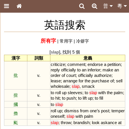
普
粵
英語搜索
所有字
|
常用字
|
冷僻字
[
slap
], 找到 5 個
漢字
詞類
意義
criticize
;
comment
;
endorse
a
petition
;
reply
officially
to
an
inferior
;
make
an
批
v.
order
of
court
;
officially
authorize
;
lease
;
arrange
for
the
purchase
of
;
sell
wholesale
;
slap
,
smack
to
roll
up
sleeves
;
to
slap
with
the
palm
;
揎
v.
to
hit
;
to
push
;
to
lift
up
;
to
fill
摑
v.
to
slap
roll
up
;
dismiss
from
one
’
s
post
;
temper
擼
v.
oneself
;
slap
with
palm
颩
v.
slap
;
throw
;
brandish
;
look
askance
at