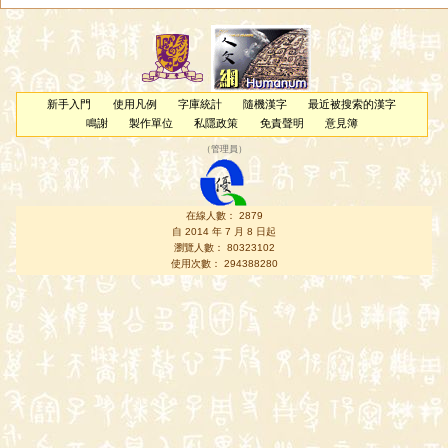
新手入門
使用凡例
字庫統計
隨機漢字
最近被搜索的漢字
鳴謝
製作單位
私隱政策
免責聲明
意見簿
（
管理員
）
在線人數： 2879
自 2014 年 7 月 8 日起
瀏覽人數： 80323102
使用次數： 294388280