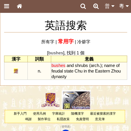
普
粵
英語搜索
常用字
所有字
|
|
冷僻字
[
bushes
], 找到 1 個
漢字
詞類
意義
bushes
and
shrubs
(
arch
.);
name
of
楚
n.
feudal
state
Chu
in
the
Eastern
Zhou
dynasty
新手入門
使用凡例
字庫統計
隨機漢字
最近被搜索的漢字
鳴謝
製作單位
私隱政策
免責聲明
意見簿
（
管理員
）