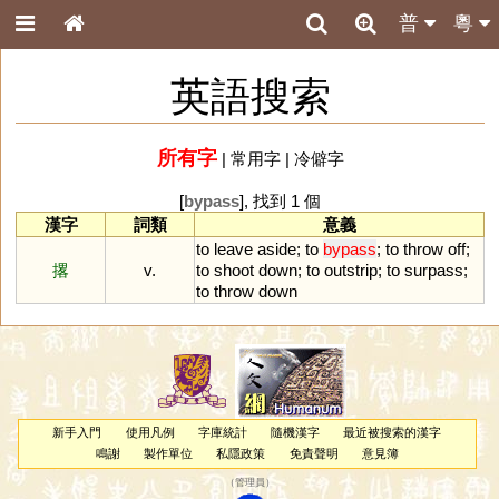
普
粵
英語搜索
所有字
|
常用字
|
冷僻字
[
bypass
], 找到 1 個
漢字
詞類
意義
to
leave
aside
;
to
bypass
;
to
throw
off
;
撂
v.
to
shoot
down
;
to
outstrip
;
to
surpass
;
to
throw
down
新手入門
使用凡例
字庫統計
隨機漢字
最近被搜索的漢字
鳴謝
製作單位
私隱政策
免責聲明
意見簿
（
管理員
）