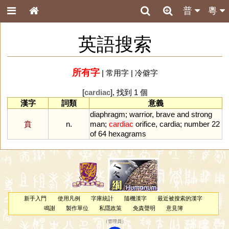
普
粵
英語搜索
所有字
|
常用字
|
冷僻字
[
cardiac
], 找到 1 個
漢字
詞類
意義
diaphragm
;
warrior
,
brave
and
strong
賁
n.
man
;
cardiac
orifice
,
cardia
;
number
22
of
64
hexagrams
新手入門
使用凡例
字庫統計
隨機漢字
最近被搜索的漢字
鳴謝
製作單位
私隱政策
免責聲明
意見簿
（
管理員
）