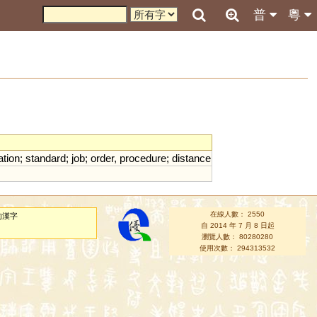
普
粵
ation
;
standard
;
job
;
order
,
procedure
;
distance
在線人數： 2550
的漢字
自 2014 年 7 月 8 日起
瀏覽人數： 80280280
使用次數： 294313532