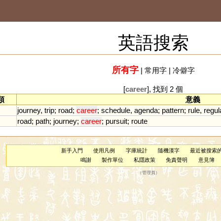
英語搜索
所有字
|
常用字
|
冷僻字
[
career
], 找到 2 個
類
意義
journey
,
trip
;
road
;
career
;
schedule
,
agenda
;
pattern
;
rule
,
regul
road
;
path
;
journey
;
career
;
pursuit
;
route
新手入門
使用凡例
字庫統計
隨機漢字
最近被搜索
鳴謝
製作單位
私隱政策
免責聲明
意見簿
（
管理員
）