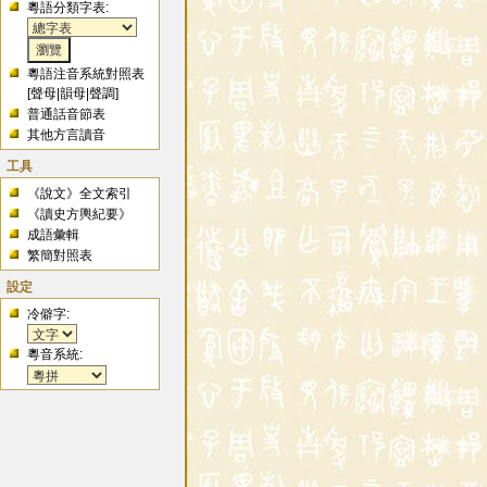
粵語分類字表:
粵語注音系統對照表
[
聲母
|
韻母
|
聲調
]
普通話音節表
其他方言讀音
工具
《說文》全文索引
《讀史方輿紀要》
成語彙輯
繁簡對照表
設定
冷僻字:
粵音系統: