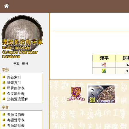
漢字
詞
程
n.
中文
ENG
字形
途
n.
部首索引
筆畫索引
甲骨部件表
金文部件表
形義源流通解
字音
粵語音節表
粵語聲母表
粵語韻母表