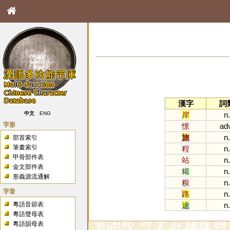
漢字
詞
岸
n.
中文
ENG
字形
憬
ad
旅
n.
部首索引
筆畫索引
程
n.
甲骨部件表
站
n.
金文部件表
糒
n.
形義源流通解
糗
n.
字音
路
n.
粵語音節表
途
n.
粵語聲母表
粵語韻母表