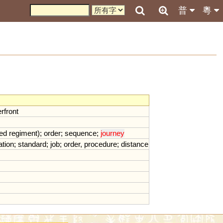
普
粵
rfront
ed
regiment
);
order
;
sequence
;
journey
ation
;
standard
;
job
;
order
,
procedure
;
distance