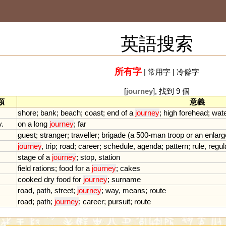
英語搜索
所有字
|
常用字
|
冷僻字
[
journey
], 找到 9 個
類
意義
shore
;
bank
;
beach
;
coast
;
end
of
a
journey
;
high
forehead
;
wate
v.
on
a
long
journey
;
far
guest
;
stranger
;
traveller
;
brigade
(
a
500
-
man
troop
or
an
enlarg
journey
,
trip
;
road
;
career
;
schedule
,
agenda
;
pattern
;
rule
,
regul
stage
of
a
journey
;
stop
,
station
field
rations
;
food
for
a
journey
;
cakes
cooked
dry
food
for
journey
;
surname
road
,
path
,
street
;
journey
;
way
,
means
;
route
road
;
path
;
journey
;
career
;
pursuit
;
route