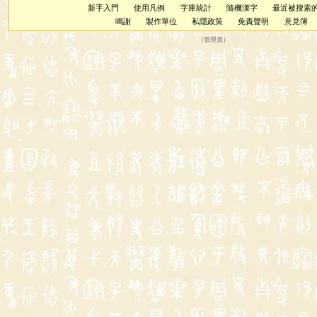
新手入門
使用凡例
字庫統計
隨機漢字
最近被搜索
鳴謝
製作單位
私隱政策
免責聲明
意見簿
（
管理員
）