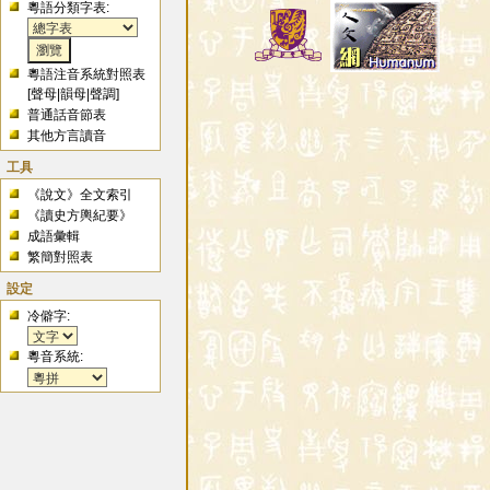
粵語分類字表:
粵語注音系統對照表
[
聲母
|
韻母
|
聲調
]
普通話音節表
其他方言讀音
工具
《說文》全文索引
《讀史方輿紀要》
成語彙輯
繁簡對照表
設定
冷僻字:
粵音系統: