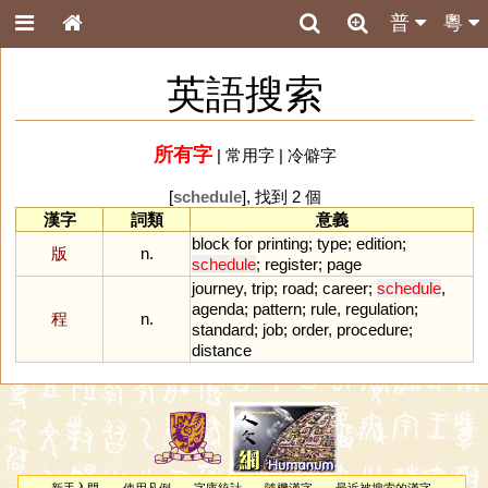
普
粵
英語搜索
所有字
|
常用字
|
冷僻字
[
schedule
], 找到 2 個
漢字
詞類
意義
block
for
printing
;
type
;
edition
;
版
n.
schedule
;
register
;
page
journey
,
trip
;
road
;
career
;
schedule
,
agenda
;
pattern
;
rule
,
regulation
;
程
n.
standard
;
job
;
order
,
procedure
;
distance