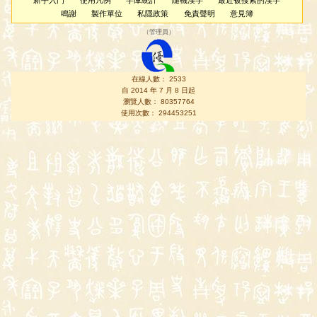
新手入門
使用凡例
字庫統計
隨機漢字
最近被搜索的漢字
鳴謝
製作單位
私隱政策
免責聲明
意見簿
（
管理員
）
在線人數： 2533
自 2014 年 7 月 8 日起
瀏覽人數： 80357764
使用次數： 294453251