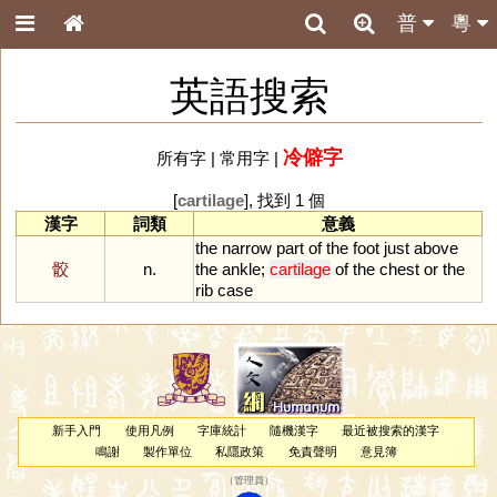
普
粵
英語搜索
冷僻字
所有字
|
常用字
|
[
cartilage
], 找到 1 個
漢字
詞類
意義
the
narrow
part
of
the
foot
just
above
骹
n.
the
ankle
;
cartilage
of
the
chest
or
the
rib
case
新手入門
使用凡例
字庫統計
隨機漢字
最近被搜索的漢字
鳴謝
製作單位
私隱政策
免責聲明
意見簿
（
管理員
）