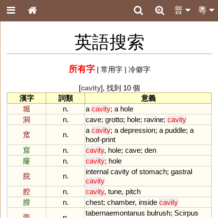
普
粵
英語搜索
所有字
|
常用字
|
冷僻字
[
cavity
], 找到 10 個
漢字
詞類
意義
堀
n.
a
cavity
;
a
hole
洞
n.
cave
;
grotto
;
hole
;
ravine
;
cavity
a
cavity
;
a
depression
;
a
puddle
;
a
窊
n.
hoof
-
print
窟
n.
cavity
,
hole
;
cave
;
den
窿
n.
cavity
;
hole
internal
cavity
of
stomach
;
gastral
脘
n.
cavity
腔
n.
cavity
,
tune
,
pitch
膛
n.
chest
;
chamber
,
inside
cavity
tabernaemontanus
bulrush
;
Scirpus
莞
n.