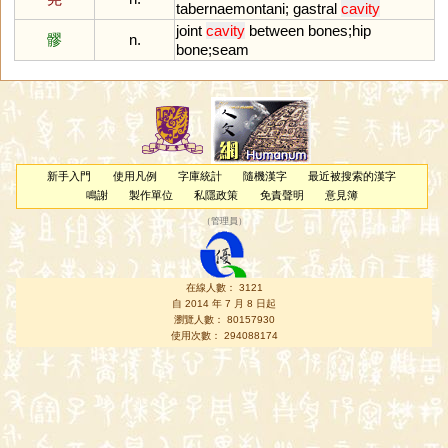
tabernaemontani
;
gastral
cavity
joint
cavity
between
bones
;
hip
髎
n.
bone
;
seam
新手入門
使用凡例
字庫統計
隨機漢字
最近被搜索的漢字
鳴謝
製作單位
私隱政策
免責聲明
意見簿
（
管理員
）
在線人數： 3121
自 2014 年 7 月 8 日起
瀏覽人數： 80157930
使用次數： 294088174