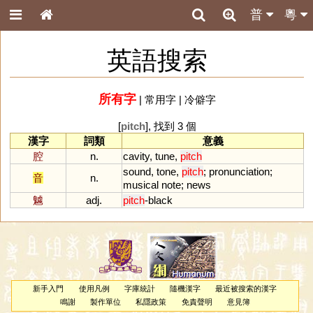
普
粵
英語搜索
所有字
|
常用字
|
冷僻字
[
pitch
], 找到 3 個
漢字
詞類
意義
腔
n.
cavity
,
tune
,
pitch
sound
,
tone
,
pitch
;
pronunciation
;
音
n.
musical
note
;
news
魖
adj.
pitch
-
black
新手入門
使用凡例
字庫統計
隨機漢字
最近被搜索的漢字
鳴謝
製作單位
私隱政策
免責聲明
意見簿