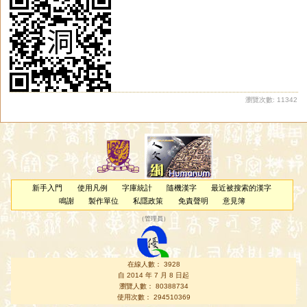
瀏覽次數: 11342
新手入門
使用凡例
字庫統計
隨機漢字
最近被搜索的漢字
鳴謝
製作單位
私隱政策
免責聲明
意見簿
（
管理員
）
在線人數： 3928
自 2014 年 7 月 8 日起
瀏覽人數： 80388734
使用次數： 294510369