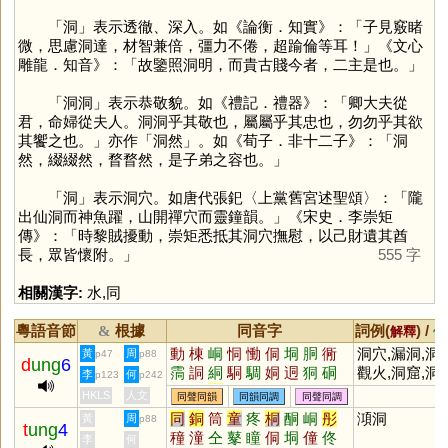
「
洞
」表示透徹、深入。如《論衡．知實》：「子見竅睹
微，思慮洞達，材智兼倍，彊力不倦，超踰倫等耳！」《文心
雕龍．知音》：「故鑒照洞明，而貴古賤今者，二主是也。」
「洞洞」表示恭敬貌。如《禮記．禮器》：「卿大夫從
君，命婦從夫人。洞洞乎其敬也，屬屬乎其忠也，勿勿乎其欲
其饗之也。」亦作「洞然」。如《荀子．非十二子》：「洞
然，綴綴然，瞀瞀然，是子弟之容也。」
「
洞
」表示洞穴。如唐代張釲〈上黨舊宮述聖頌〉：「隴
出仙洞而神魚躍，山開禪穴而靈鐘韻。」《宋史．李崇矩
傳》：「時黎賊擾動，崇矩悉抵其洞穴撫慰，以己財遺其酋
長，眾皆懷附。」
555 字
相關漢字:
水
,
同
粵語音節
根據
同音字
詞例(
) /
&
解釋
備
動
棟
峒
恫
慟
侗
垌
胴
衕
洞穴,漏洞,洞
黃
周
p47
p88
d
ung
6
霘
詷
絧
駧
騆
姛
迵
狪
硐
觀火,洞窟,洞
李
何
p123
p242
戙
挏
湩
簫,洞穿,洞察,
HKLS
人文
同聲同韻
同韻同調
同聲同調
洞悉,洞房,山
同
銅
筒
童
疼
桐
酮
峒
彤
澒洞
黃
周
p88
t
ung
4
洞,石洞,空洞,
穜
潼
仝
鼕
瞳
侗
垌
僮
佟
李
何