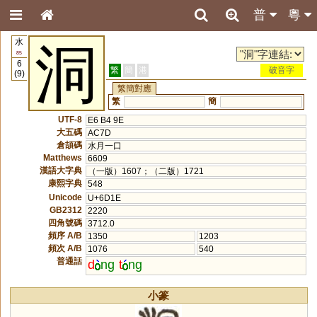
普
粵
水
洞
85
6
繁
簡
港
破音字
(9)
繁簡對應
繁
簡
UTF-8
E6 B4 9E
大五碼
AC7D
倉頡碼
水月一口
Matthews
6609
漢語大字典
（一版）1607；（二版）1721
康熙字典
548
Unicode
U+6D1E
GB2312
2220
四角號碼
3712.0
頻序 A/B
1350
1203
頻次 A/B
1076
540
普通話
d
ng
t
ng
小篆