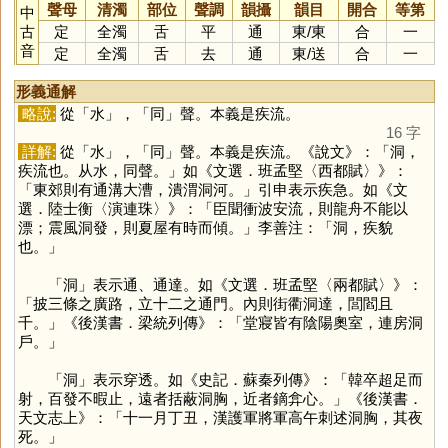
聲母
清濁
部位
聲調
韻攝
韻目
開合
等第
中
古
定
全濁
舌
平
通
東
/
東
合
一
音
定
全濁
舌
去
通
東
/
送
合
一
形義通解
略說:
從「
水
」，「
同
」聲。本義是疾流。
16 字
詳解:
從「
水
」，「
同
」聲。本義是疾流。《說文》：「洞，
疾流也。从水，同聲。」如《文選．班孟堅〈西都賦〉》：
「東郊則有通溝大漕，潰渭洞河。」引申表示疾急。如《文
選．陸士衡〈演連珠〉》：「臣聞衝波安流，則龍舟不能以
漂；震風洞發，則夏屋有時而傾。」李善注：「洞，疾貌
也。」
「
洞
」表示通、通達。如《文選．班孟堅〈兩都賦〉》：
「披三條之廣路，立十二之通門。內則街衢洞達，閭閻且
千。」《後漢書．梁統列傳》：「堂寢皆有陰陽奧室，連房洞
戶。」
「
洞
」表示穿透。如《史記．蘇秦列傳》：「韓卒超足而
射，百發不暇止，遠者括蔽洞胸，近者鏑弇心。」《後漢書．
天文志上》：「十一月丁丑，漢護軍將軍高午刺述洞胸，其夜
死。」