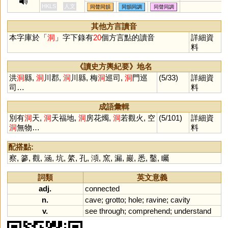
黑洞,仙洞,別
橦
曈
艟
膧
氃
犝
朣
罿
獞
HKLS
人文
同聲同韻
同韻同調
同聲同調
洞天
赨
筩
衕
茼
烔
鮦
浵
哃
餇
粡
絧
詷
痋
鉖
其他方言讀音
本字庫於「
洞
」字下錄有
20
個方言點的讀音
詳細資
料
《讀史方輿紀要》地名
洪
洞
縣,
洞
川郡,
洞
川縣, 梅
洞
巡司,
洞
門巡
(5/33)
詳細資
司…
料
成語彙輯
別有
洞
天,
洞
天福地,
洞
房花燭,
洞
若觀火, 空
(5/101)
詳細資
洞
無物…
料
配搭點:
察
,
篸
,
觀
,
涵
,
坑
,
綮
,
孔
,
澒
,
窯
,
漏
,
巖
,
悉
,
鑿
,
矚
詞類
英文意義
adj.
connected
n.
cave
;
grotto
;
hole
;
ravine
;
cavity
v.
see
through
;
comprehend
;
understand