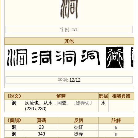
字例:
1/1
其他
字例:
12/12
《說文》
解釋
部居
相關異體
洞
疾流也。从水，同聲。
〔徒弄切〕
水
(230 / 230)
《廣韻》
頁碼
反切
註解
洞
23
徒紅
洞
343
徒弄