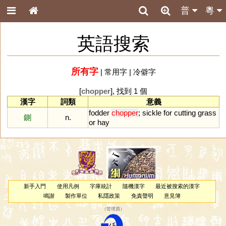
普
粵
英語搜索
所有字
|
常用字
|
冷僻字
[
chopper
], 找到 1 個
漢字
詞類
意義
fodder
chopper
;
sickle
for
cutting
grass
鍘
n.
or
hay
新手入門
使用凡例
字庫統計
隨機漢字
最近被搜索的漢字
鳴謝
製作單位
私隱政策
免責聲明
意見簿
（
管理員
）