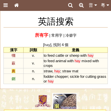
普
粵
英語搜索
所有字
|
常用字
|
冷僻字
[
hay
], 找到 4 個
漢字
詞類
意義
犓
v.
to
feed
cattle
or
sheep
with
hay
to
feed
animal
with
hay
mixed
with
蓛
v.
crops
薦
n.
straw
,
hay
;
straw
mat
fodder
chopper
;
sickle
for
cutting
grass
鍘
n.
or
hay