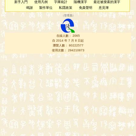
新手入門
使用凡例
字庫統計
隨機漢字
最近被搜索的漢字
鳴謝
製作單位
私隱政策
免責聲明
意見簿
（
管理員
）
在線人數： 2065
自 2014 年 7 月 8 日起
瀏覽人數： 80222577
使用次數： 294210873