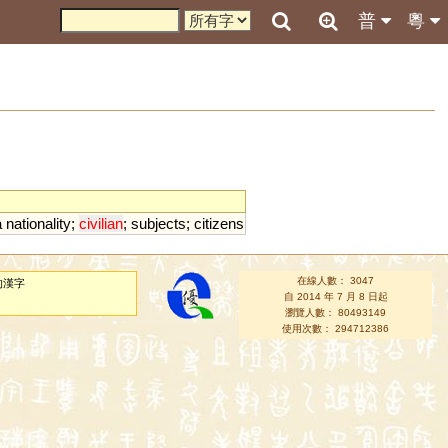
普
粵
a
nationality
;
civilian
;
subjects
;
citizens
在線人數： 3047
的漢字
自 2014 年 7 月 8 日起
瀏覽人數： 80493149
使用次數： 294712386