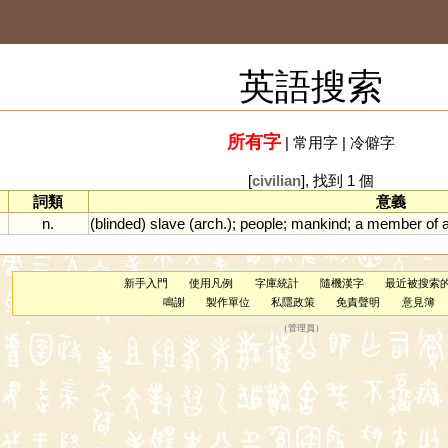
英語搜索
所有字
|
常用字
|
冷僻字
[
civilian
], 找到 1 個
詞類
意義
n.
(
blinded
)
slave
(
arch
.);
people
;
mankind
;
a
member
of
新手入門
使用凡例
字庫統計
隨機漢字
最近被搜索
鳴謝
製作單位
私隱政策
免責聲明
意見簿
（
管理員
）