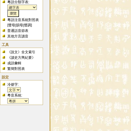
粵語分類字表:
粵語注音系統對照表
[
聲母
|
韻母
|
聲調
]
普通話音節表
其他方言讀音
工具
《說文》全文索引
《讀史方輿紀要》
成語彙輯
繁簡對照表
設定
冷僻字:
粵音系統: