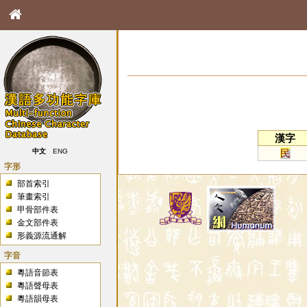
漢字
民
中文
ENG
字形
部首索引
筆畫索引
甲骨部件表
金文部件表
形義源流通解
字音
粵語音節表
粵語聲母表
粵語韻母表