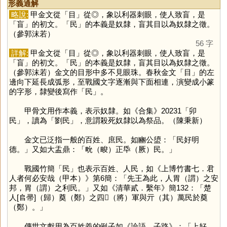
形義通解
略說:
甲金文從「
目
」從◎，象以利器刺眼，使人致盲，是
「
盲
」的初文。「
民
」的本義是奴隸，盲其目以為奴隸之徵。
（參郭沫若）
56 字
詳解:
甲金文從「
目
」從◎，象以利器刺眼，使人致盲，是
「
盲
」的初文。「
民
」的本義是奴隸，盲其目以為奴隸之徵。
（參郭沫若）金文的目形中多不見眼珠。春秋金文「
目
」的左
邊向下延長成弧形，至戰國文字逐漸與下面相連，演變成小篆
的字形，隸變後寫作「
民
」。
甲骨文用作本義，表示奴隸。如《合集》20231「卯
民」，讀為「劉民」，意謂殺死奴隸以為祭品。（陳秉新）
金文已泛指一般的百姓、庶民。如豳公盨：「民好明
德。」又如大盂鼎：「㽙（畯）正氒（厥）民。」
戰國竹簡「
民
」也表示百姓、人民，如《上博竹書七．君
人者何必安哉（甲本）》第6簡：「先王為此，人胃（謂）之安
邦，胃（謂）之利民。」又如《清華貳．繫年》簡132：「楚
人[𠂤帚]（歸）奠（鄭）之四𨟻（將）軍與亓（其）萬民於奠
（鄭）。」
傳世文獻用為百姓義的例子如《論語．子路》：「上好