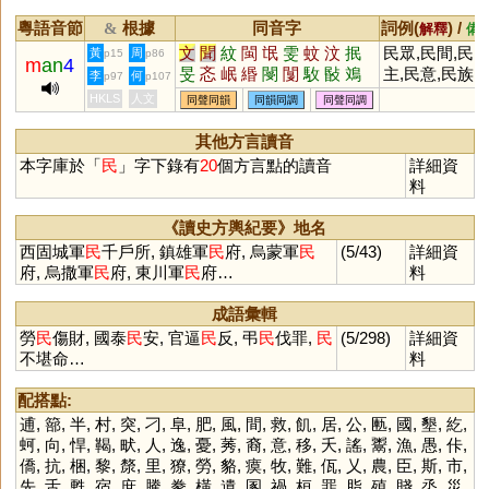
粵語音節
根據
同音字
詞例(
) /
&
解釋
備
文
聞
紋
閩
氓
雯
蚊
汶
抿
民眾,民間,民
黃
周
p15
p86
m
an
4
旻
忞
岷
緡
閿
闅
駇
敯
鳼
主,民意,民族,
李
何
p97
p107
錉
鈱
蕄
芠
閺
琝
崏
魰
甿
民生,民權,民
HKLS
人文
同聲同韻
同韻同調
同聲同調
璺
鼆
鼤
痻
罠
玟
旼
苠
其他方言讀音
本字庫於「
民
」字下錄有
20
個方言點的讀音
詳細資
料
《讀史方輿紀要》地名
西固城軍
民
千戶所, 鎮雄軍
民
府, 烏蒙軍
民
(5/43)
詳細資
府, 烏撒軍
民
府, 東川軍
民
府…
料
成語彙輯
勞
民
傷財, 國泰
民
安, 官逼
民
反, 弔
民
伐罪,
民
(5/298)
詳細資
不堪命…
料
配搭點:
逋
,
篰
,
半
,
村
,
突
,
刁
,
阜
,
肥
,
風
,
間
,
救
,
飢
,
居
,
公
,
匭
,
國
,
墾
,
紇
,
蚵
,
向
,
悍
,
鞨
,
畎
,
人
,
逸
,
憂
,
莠
,
裔
,
意
,
移
,
夭
,
謠
,
鬻
,
漁
,
愚
,
佧
,
僑
,
抗
,
梱
,
黎
,
漦
,
里
,
獠
,
勞
,
貉
,
瘼
,
牧
,
難
,
佤
,
乂
,
農
,
臣
,
斯
,
市
,
先
,
舌
,
甦
,
宿
,
庶
,
騰
,
豢
,
橫
,
遺
,
圂
,
禍
,
桓
,
罪
,
脂
,
殖
,
賤
,
烝
,
災
,