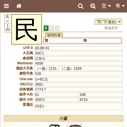
普
粵
氏
民
83
1
繁
簡
港
單讀音字
(5)
繁簡對應
繁
簡
UTF-8
E6 B0 91
大五碼
A5C1
倉頡碼
口女心
Matthews
4508
漢語大字典
（一版）2131；（二版）2284
康熙字典
526
Unicode
U+6C11
GB2312
3581
四角號碼
7774.7
頻序 A/B
61
108
頻次 A/B
30971
9723
普通話
m
n
小篆