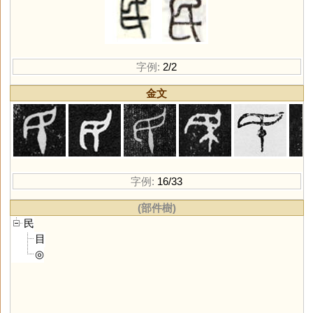
字例:
2/2
金文
字例:
16/33
(部件樹)
民
目
◎