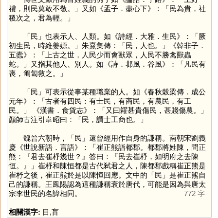
禮，則民莫敢不敬。」又如《孟子．盡心下》：「民為貴，社
稷次之，君為輕。」
「
民
」也表示人、人類。如《詩經．大雅．生民》：「厥
初生民，時維姜嫄。」朱熹集傳：「民，人也。」《韓非子．
五蠹》：「上古之世，人民少而禽獸眾，人民不勝禽獸蟲
蛇。」又指其他人、別人。如《詩．邶風．谷風》：「凡民有
喪，匍匐救之。」
「
民
」可表示從事某種職業的人。如《春秋穀梁傳．成公
元年》：「古者有四民：有士民，有商民，有農民，有工
民。」 《漢書．食貨志》：「又曰糴甚貴傷民，甚賤傷農。」
顏師古注引韋昭曰：「民，謂士工商也。」
魏晉六朝時，「
民
」還曾經用作自身的謙稱。南朝宋劉義
慶《世說新語．言語》：「崔正熊詣都郡。都郡將姓陳，問正
熊：『君去崔杼幾世？』答曰：『民去崔杼，如明府之去陳
恒。』」崔杼和陳恒都是古代弒君之人，陳都郡戲稱崔正熊是
崔杼之後，崔正熊於是以陳恒回應。文中的「
民
」是崔正熊自
己的謙稱。王鳳陽認為這種謙稱衰於唐代，可能是因為與唐太
宗李世民的名諱相同。
772 字
相關漢字:
目
,
盲