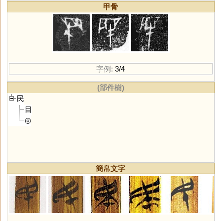
甲骨
字例:
3/4
(部件樹)
民
目
◎
簡帛文字