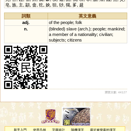
皂
,
族
,
主
,
顓
,
畬
,
犵
,
姎
,
狚
,
猀
,
獦
,
茤
,
趧
詞類
英文意義
adj.
of
the
people
;
folk
n.
(
blinded
)
slave
(
arch
.);
people
;
mankind
;
a
member
of
a
nationality
;
civilian
;
subjects
;
citizens
瀏覽次數: 44127
新手入門
使用凡例
字庫統計
隨機漢字
最近被搜索的漢字