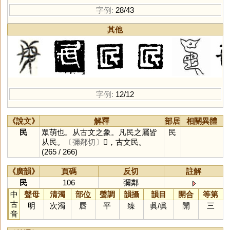
字例:
28/43
其他
字例:
12/12
《說文》
解釋
部居
相關異體
民
眾萌也。从古文之象。凡民之屬皆
民
从民。
〔彌鄰切〕
𠘽，古文民。
(265 / 266)
《廣韻》
頁碼
反切
註解
民
106
彌鄰
中
聲母
清濁
部位
聲調
韻攝
韻目
開合
等第
古
明
次濁
唇
平
臻
眞
/
眞
開
三
音