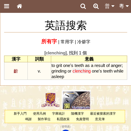
普
粵
英語搜索
所有字
|
常用字
|
冷僻字
[
clenching
], 找到 1 個
漢字
詞類
意義
to
grit
one
'
s
teeth
as
a
result
of
anger
;
齘
v.
grinding
or
clenching
one
'
s
teeth
while
asleep
新手入門
使用凡例
字庫統計
隨機漢字
最近被搜索的漢字
鳴謝
製作單位
私隱政策
免責聲明
意見簿
（
管理員
）