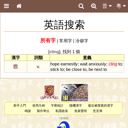
普
粵
英語搜索
所有字
|
常用字
|
冷僻字
[
cling
], 找到 1 個
漢字
詞類
意義
hope
earnestly
;
wait
anxiously
;
cling
to
;
巴
v.
stick
to
;
be
close
to
,
be
next
to
新手入門
使用凡例
字庫統計
隨機漢字
最近被搜索的漢字
鳴謝
製作單位
私隱政策
免責聲明
意見簿
（
管理員
）