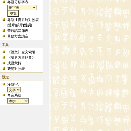
粵語分類字表:
粵語注音系統對照表
[
聲母
|
韻母
|
聲調
]
普通話音節表
其他方言讀音
工具
《說文》全文索引
《讀史方輿紀要》
成語彙輯
繁簡對照表
設定
冷僻字:
粵音系統: