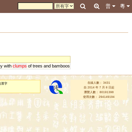
普
粵
ey
with
clumps
of
trees
and
bamboos
在線人數： 3431
的漢字
自 2014 年 7 月 8 日起
瀏覽人數： 80191398
使用次數： 294149194