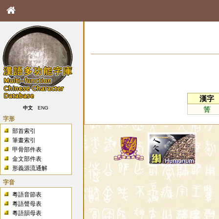
漢字
箐
中文
ENG
字形
部首索引
筆畫索引
甲骨部件表
金文部件表
形義源流通解
字音
粵語音節表
粵語聲母表
粵語韻母表