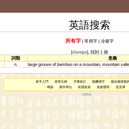
英語搜索
所有字
|
常用字
|
冷僻字
[
clumps
], 找到 1 個
詞類
意義
n.
large
groove
of
bamboo
on
a
mountain
,
mountain
vall
新手入門
使用凡例
字庫統計
隨機漢字
最近被搜索
鳴謝
製作單位
私隱政策
免責聲明
意見簿
（
管理員
）